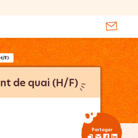
H/F)
t de quai (H/F)
Partager